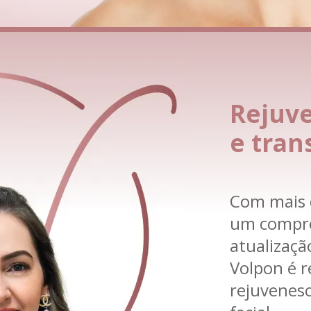
Rejuve
e tran
Com mais d
um compro
atualização
Volpon é r
rejuvenes