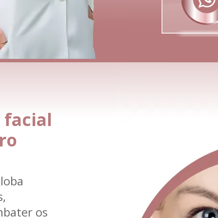
facial
ro
globa
s,
mbater os