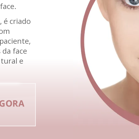
face.
 é criado
com
 paciente,
 da face
tural e