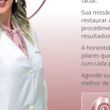
facial.
Sua missão
restaurar 
procedime
resultados
A honestid
pilares q
com cada 
Agende sua
melhor de